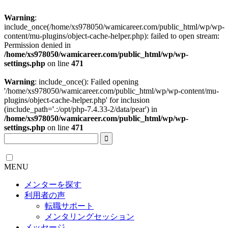
Warning
:
include_once(/home/xs978050/wamicareer.com/public_html/wp/wp-
content/mu-plugins/object-cache-helper.php): failed to open stream:
Permission denied in
/home/xs978050/wamicareer.com/public_html/wp/wp-
settings.php
on line
471
Warning
: include_once(): Failed opening
'/home/xs978050/wamicareer.com/public_html/wp/wp-content/mu-
plugins/object-cache-helper.php' for inclusion
(include_path='.:/opt/php-7.4.33-2/data/pear') in
/home/xs978050/wamicareer.com/public_html/wp/wp-
settings.php
on line
471
MENU
メンターを探す
利用者の声
転職サポート
メンタリングセッション
メッセージ